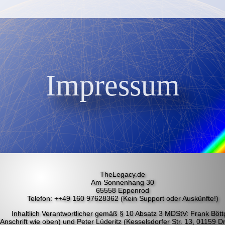
Impressum
TheLegacy.de
Am Sonnenhang 30
65558 Eppenrod
Telefon: ++49 160 97628362 (Kein Support oder Auskünfte!)
Inhaltlich Verantwortlicher gemäß § 10 Absatz 3 MDStV: Frank Bött
(Anschrift wie oben) und Peter Lüderitz (Kesselsdorfer Str. 13, 01159 